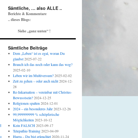
Sämtliche, … also ALLE ..
Berichte & Kommentare
.. dieses Blogs:
Siehe „ganz unten“ !
Sämtliche Beiträge
u
Dem „Leben“ ist es egal, woran Du
glaubst
2025-07-22
Brauch ich das noch oder kann das weg?
2025-02-10
Leben wir im Multiversum?
2025-02-02
Zeit zu gehen – oder auch nicht
2024-12-
28
Re-Inkarnation – vereinbar mit Christus-
Bewusstsein?
2024-12-25
Religionen spalten
2024-12-01
2024 – ein besonderes Jahr
2023-12-26
99,999999999 % schöpferische
Möglichkeiten
2023-10-12
d
Kein FALSCH
2023-09-17
Telepathie-Training
2023-04-09
o
Hurra – Du bist erleuchtet
2020-11-24