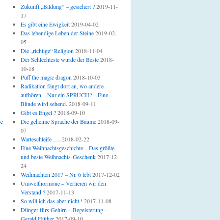
Zukunft „Bildung“ – gesichert ?
2019-11-
17
u
Es gibt eine Ewigkeit
2019-04-02
Das lebendige Leben der Steine
2019-02-
u
05
Die „richtige“ Religion
2018-11-04
Der Schlechteste wurde der Beste
2018-
10-18
Puff the magic dragon
2018-10-03
Radikation fängt dort an, wo andere
aufhören – Nur ein SPRUCH? – Eine
Blinde wird sehend.
2018-09-11
Gibt es Engel ?
2018-09-10
ße
Die geheime Sprache der Bäume
2018-09-
07
Warteschleife ….
2018-02-22
Eine Weihnachtsgeschichte – Das größte
und beste Weihnachts-Geschenk
2017-12-
24
Weihnachten 2017 – Nr. 6 lebt
2017-12-02
Umwelthormone – Verlieren wir den
Verstand ?
2017-11-13
So will ich das aber nicht !
2017-11-08
Dünger fürs Gehirn – Begeisterung –
Gerald Hüther
2017-09-10