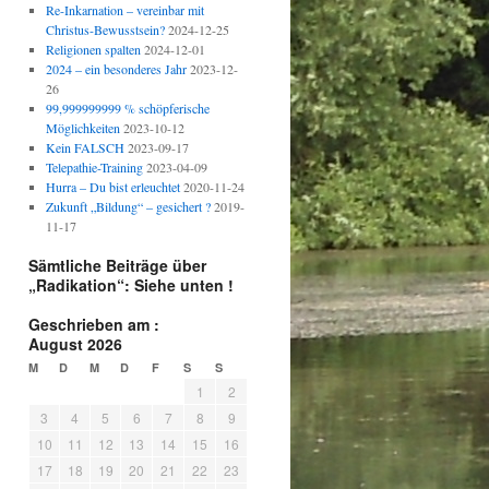
Re-Inkarnation – vereinbar mit
Christus-Bewusstsein?
2024-12-25
Religionen spalten
2024-12-01
2024 – ein besonderes Jahr
2023-12-
26
99,999999999 % schöpferische
Möglichkeiten
2023-10-12
Kein FALSCH
2023-09-17
Telepathie-Training
2023-04-09
Hurra – Du bist erleuchtet
2020-11-24
Zukunft „Bildung“ – gesichert ?
2019-
11-17
Sämtliche Beiträge über
„Radikation“: Siehe unten !
Geschrieben am :
August 2026
M
D
M
D
F
S
S
1
2
3
4
5
6
7
8
9
10
11
12
13
14
15
16
17
18
19
20
21
22
23