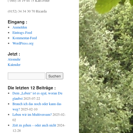
( 040) 18 19 44 75 Karl-Peter
(0152) 34 34 30 70 Ricarda
Eingang :
Anmelden
Eintrags-Feed
Kommentar-Feed
WordPress.org
Jetzt :
Atomuhr
Kalender
Die letzten 12 Beiträge :
Dem „Leben“ ist es egal, woran Du
glaubst
2025-07-22
Brauch ich das noch oder kann das
weg?
2025-02-10
Leben wir im Multiversum?
2025-02-
02
Zeit zu gehen – oder auch nicht
2024-
12-28