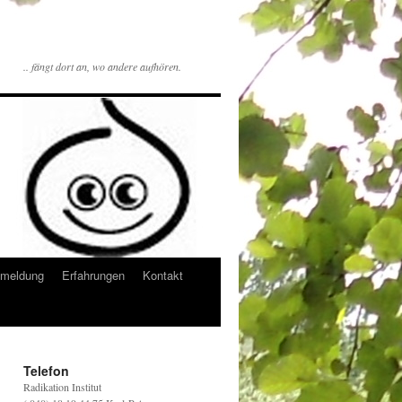
.. fängt dort an, wo andere aufhören.
meldung
Erfahrungen
Kontakt
Telefon
Radikation Institut