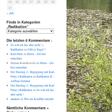
24
25
26
27
28
29
30
31
« Juli
Finde in Kategorien
„Radikation“
Finde
in
Kategorien
Die letzten 6 Kommentare :
„Radikation“
So will ich das aber nicht ! |
Radikation
zu
Gibt es Engel ?
Karl-Peter
zu
Hurra – Du bist
erleuchtet
Marian Rontzkowski
zu
Hurra – Du
bist erleuchtet
Der Einstieg (1. Begegnung mit Karl-
Peter) | Radikation
zu
Radikation II –
Aufbau-Seminar
Der Einstieg (1. Begegnung mit Karl-
Peter) | Radikation
zu
So will ich das
aber nicht !
amateur
zu
Wie ein Konflikt entsteht
Sämtliche Kommentare =