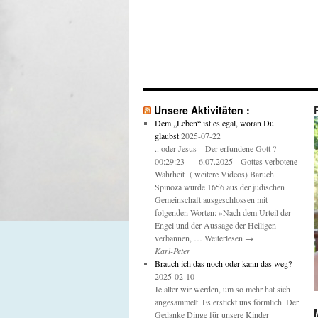
Unsere Aktivitäten :
Dem „Leben“ ist es egal, woran Du
glaubst
2025-07-22
.. oder Jesus – Der erfundene Gott ?
00:29:23 – 6.07.2025 Gottes verbotene
Wahrheit ( weitere Videos) Baruch
Spinoza wurde 1656 aus der jüdischen
Gemeinschaft ausgeschlossen mit
folgenden Worten: »Nach dem Urteil der
Engel und der Aussage der Heiligen
verbannen, … Weiterlesen →
Karl-Peter
Brauch ich das noch oder kann das weg?
2025-02-10
Je älter wir werden, um so mehr hat sich
angesammelt. Es erstickt uns förmlich. Der
Gedanke Dinge für unsere Kinder