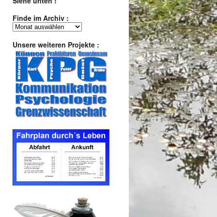
Siehe unten !
Finde im Archiv :
Finde
im
Archiv
Unsere weiteren Projekte :
: