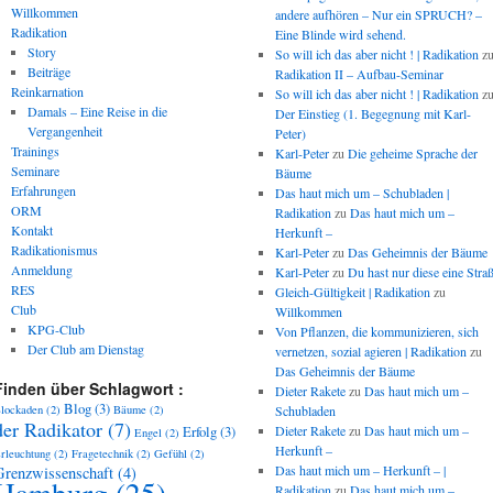
Willkommen
andere aufhören – Nur ein SPRUCH? –
Radikation
Eine Blinde wird sehend.
Story
So will ich das aber nicht ! | Radikation
z
Beiträge
Radikation II – Aufbau-Seminar
Reinkarnation
So will ich das aber nicht ! | Radikation
z
Damals – Eine Reise in die
Der Einstieg (1. Begegnung mit Karl-
Vergangenheit
Peter)
Trainings
Karl-Peter
zu
Die geheime Sprache der
Seminare
Bäume
Erfahrungen
Das haut mich um – Schubladen |
ORM
Radikation
zu
Das haut mich um –
Kontakt
Herkunft –
Radikationismus
Karl-Peter
zu
Das Geheimnis der Bäume
Anmeldung
Karl-Peter
zu
Du hast nur diese eine Stra
RES
Gleich-Gültigkeit | Radikation
zu
Club
Willkommen
KPG-Club
Von Pflanzen, die kommunizieren, sich
Der Club am Dienstag
vernetzen, sozial agieren | Radikation
zu
Das Geheimnis der Bäume
Finden über Schlagwort :
Dieter Rakete
zu
Das haut mich um –
Blog
(3)
Schubladen
lockaden
(2)
Bäume
(2)
der Radikator
(7)
Dieter Rakete
zu
Das haut mich um –
Erfolg
(3)
Engel
(2)
Herkunft –
rleuchtung
(2)
Fragetechnik
(2)
Gefühl
(2)
Das haut mich um – Herkunft – |
Grenzwissenschaft
(4)
Hamburg
(25)
Radikation
zu
Das haut mich um –