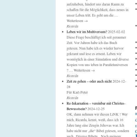
aufzuheben, hindert uns daran Raum zu
schaffen für die Möglichkeit, dass neues in
unser Leben tritt. Es geht um die …
Weiterlesen →
Ricarda
Leben wir im Multiversum?
2025-02-02
Diese Frage beschäftigt ich seit geraumer
Zeit. Vor Jahren habe ich das Buch
gelesen. Nun habe ich es wieder hervor
gekramt und lese es erneut. Leben wir
womöglich in einer Simulation und diverse
Kopien von uns leben in Paralleluniversen
? … Weiterlesen →
Ricarda
Zeit zu gehen – oder auch nicht
2024-12-
28
Für Karl-Peter
Ricarda
Re-Inkarnation – vereinbar mit Christus-
Bewusstsein?
2024-12-25
OK, dann nehmen wir diesen LiNK ! Wer
B
mich, Ricarda, kennt, weiß, dass ich 16
Jahre lang eine Zeugin Jehovas war. Ich
E
habe nicht nur „die“ Bibel gelesen, sondern
auch „Diverse Bibeln„. Nach meinem