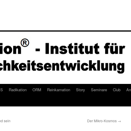
ES
Radikation
ORM
Reinkarnation
Story
Seminare
Club
An
nd sein
Der Mikro-Kosmos
→