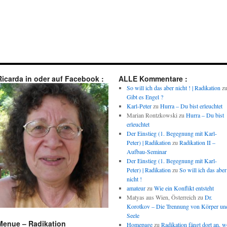
Ricarda in oder auf Facebook :
ALLE Kommentare :
So will ich das aber nicht ! | Radikation
z
Gibt es Engel ?
Karl-Peter
zu
Hurra – Du bist erleuchtet
Marian Rontzkowski
zu
Hurra – Du bist
erleuchtet
Der Einstieg (1. Begegnung mit Karl-
Peter) | Radikation
zu
Radikation II –
Aufbau-Seminar
Der Einstieg (1. Begegnung mit Karl-
Peter) | Radikation
zu
So will ich das aber
nicht !
amateur
zu
Wie ein Konflikt entsteht
Matyas aus Wien, Österreich
zu
Dr.
Korotkov – Die Trennung von Körper un
Seele
Menue – Radikation
Homepage
zu
Radikation fängt dort an, w