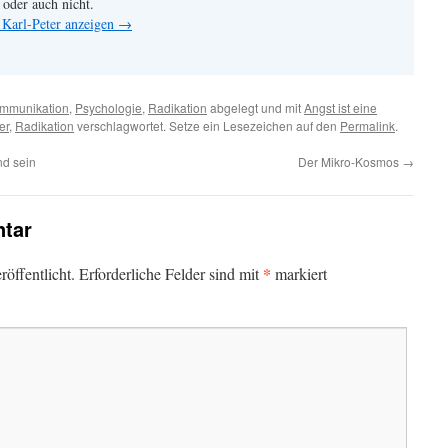
 oder auch nicht.
 Karl-Peter anzeigen
→
mmunikation
,
Psychologie
,
Radikation
abgelegt und mit
Angst ist eine
er
,
Radikation
verschlagwortet. Setze ein Lesezeichen auf den
Permalink
.
nd sein
Der Mikro-Kosmos
→
tar
*
öffentlicht.
Erforderliche Felder sind mit
markiert