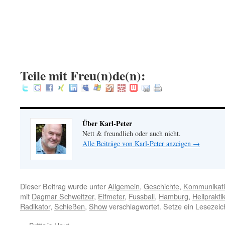
.
.
.
:
Teile mit Freu(n)de(n):
Über Karl-Peter
Nett & freundlich oder auch nicht.
Alle Beiträge von Karl-Peter anzeigen
→
Dieser Beitrag wurde unter
Allgemein
,
Geschichte
,
Kommunikat
mit
Dagmar Schweitzer
,
Elfmeter
,
Fussball
,
Hamburg
,
Heilprakti
Radikator
,
Schießen
,
Show
verschlagwortet. Setze ein Lesezei