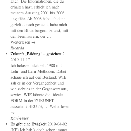
Dich. Die Informationen, die du
erhalten hast, erhielt ich nach
meinem Ausstieg 2001 bis 2006
ungefähr. Ab 2008 habe ich dann
gezielt danach gesucht, habe mich
mit den Bilderbergern befasst, mit
den Freimaurern, der …
Weiterlesen →
Ricarda
Zukunft „Bildung“ – gesichert ?
2019-11-17
Ich befasse mich seit 1980 mit
Lehr- und Lern-Methoden. Dabei
schaue ich auf den Bestand: WIE
sah es in der Vergangenheit und
wie sieht es in der Gegenwart aus,
sowie: WIE könnte die ideale
FORM in der ZUKUNFT
aussehen? HEUTE, … Weiterlesen
→
Karl-Peter
Es gibt eine Ewigkeit
2019-04-02
(KP) Ich hab´s doch schon immer