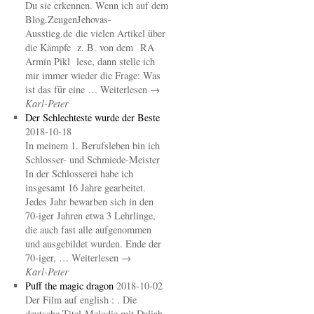
Du sie erkennen. Wenn ich auf dem
Blog.ZeugenJehovas-
Ausstieg.de die vielen Artikel über
die Kämpfe z. B. von dem RA
Armin Pikl lese, dann stelle ich
mir immer wieder die Frage: Was
ist das für eine … Weiterlesen →
Karl-Peter
Der Schlechteste wurde der Beste
2018-10-18
In meinem 1. Berufsleben bin ich
Schlosser- und Schmiede-Meister
In der Schlosserei habe ich
insgesamt 16 Jahre gearbeitet.
Jedes Jahr bewarben sich in den
70-iger Jahren etwa 3 Lehrlinge,
die auch fast alle aufgenommen
und ausgebildet wurden. Ende der
70-iger, … Weiterlesen →
Karl-Peter
Puff the magic dragon
2018-10-02
Der Film auf english : . Die
deutsche Titel-Melodie mit Daliah