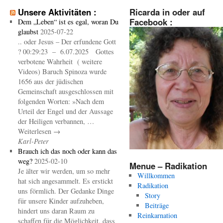
Unsere Aktivitäten :
Ricarda in oder auf
Facebook :
Dem „Leben“ ist es egal, woran Du
glaubst
2025-07-22
.. oder Jesus – Der erfundene Gott
? 00:29:23 – 6.07.2025 Gottes
verbotene Wahrheit ( weitere
Videos) Baruch Spinoza wurde
1656 aus der jüdischen
Gemeinschaft ausgeschlossen mit
folgenden Worten: »Nach dem
Urteil der Engel und der Aussage
der Heiligen verbannen, …
Weiterlesen →
Karl-Peter
Brauch ich das noch oder kann das
weg?
2025-02-10
Menue – Radikation
Je älter wir werden, um so mehr
Willkommen
hat sich angesammelt. Es erstickt
Radikation
uns förmlich. Der Gedanke Dinge
Story
für unsere Kinder aufzuheben,
Beiträge
hindert uns daran Raum zu
Reinkarnation
schaffen für die Möglichkeit, dass