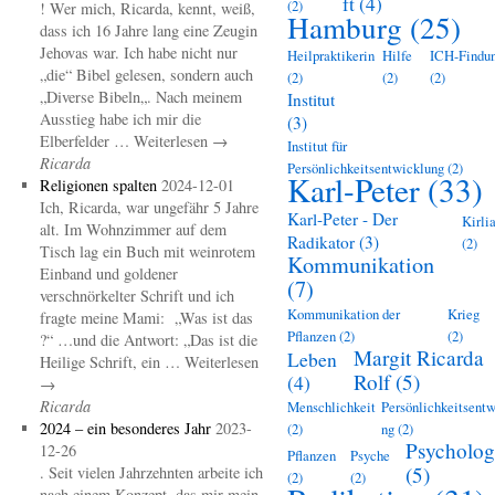
ft
(4)
(2)
! Wer mich, Ricarda, kennt, weiß,
Hamburg
(25)
dass ich 16 Jahre lang eine Zeugin
Jehovas war. Ich habe nicht nur
Heilpraktikerin
Hilfe
ICH-Findu
„die“ Bibel gelesen, sondern auch
(2)
(2)
(2)
„Diverse Bibeln„. Nach meinem
Institut
Ausstieg habe ich mir die
(3)
Elberfelder … Weiterlesen →
Institut für
Ricarda
Persönlichkeitsentwicklung
(2)
Karl-Peter
(33)
Religionen spalten
2024-12-01
Ich, Ricarda, war ungefähr 5 Jahre
Karl-Peter - Der
Kirli
alt. Im Wohnzimmer auf dem
Radikator
(3)
(2)
Tisch lag ein Buch mit weinrotem
Kommunikation
Einband und goldener
(7)
verschnörkelter Schrift und ich
Kommunikation der
Krieg
fragte meine Mami: „Was ist das
Pflanzen
(2)
(2)
?“ …und die Antwort: „Das ist die
Margit Ricarda
Leben
Heilige Schrift, ein … Weiterlesen
Rolf
(5)
(4)
→
Ricarda
Menschlichkeit
Persönlichkeitsentw
2024 – ein besonderes Jahr
2023-
(2)
ng
(2)
Psycholog
12-26
Pflanzen
Psyche
(5)
. Seit vielen Jahrzehnten arbeite ich
(2)
(2)
nach einem Konzept, das mir mein