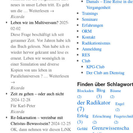
Damals – Eine Reise in die
neues in unser Leben tritt. Es geht
Vergangenheit
um die … Weiterlesen →
Trainings
Ricarda
Seminare
Leben wir im Multiversum?
2025-
Erfahrungen
02-02
ORM
Diese Frage beschäftigt ich seit
Kontakt
geraumer Zeit. Vor Jahren habe ich
Radikationismus
das Buch gelesen. Nun habe ich es
Anmeldung
wieder hervor gekramt und lese es
RES
erneut. Leben wir womöglich in
Club
einer Simulation und diverse
KPG-Club
Kopien von uns leben in
Der Club am Dienstag
Paralleluniversen ? … Weiterlesen
→
Finden über Schlagwort
Ricarda
Blog
Blockaden
Bäume
Zeit zu gehen – oder auch nicht
(3)
(2)
(2)
2024-12-28
der Radikator
Engel
Für Karl-Peter
(7)
(2)
Ricarda
Erfolg
Erleuchtung
Fragetechni
Re-Inkarnation – vereinbar mit
(3)
(2)
(2)
Christus-Bewusstsein?
2024-12-25
Grenzwissenscha
Gefühl
OK, dann nehmen wir diesen LiNK