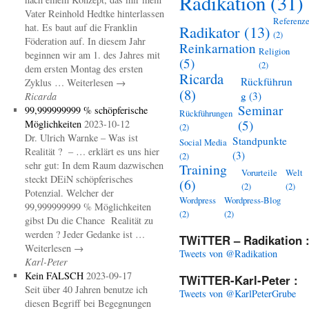
Radikation
(31)
Vater Reinhold Hedtke hinterlassen
Referenz
hat. Es baut auf die Franklin
Radikator
(13)
(2)
Föderation auf. In diesem Jahr
Reinkarnation
Religion
beginnen wir am 1. des Jahres mit
(5)
(2)
dem ersten Montag des ersten
Ricarda
Rückführun
Zyklus … Weiterlesen →
(8)
g
(3)
Ricarda
Seminar
99,999999999 % schöpferische
Rückführungen
(5)
Möglichkeiten
2023-10-12
(2)
Dr. Ulrich Warnke – Was ist
Standpunkte
Social Media
Realität ? – … erklärt es uns hier
(3)
(2)
sehr gut: In dem Raum dazwischen
Training
Vorurteile
Welt
steckt DEiN schöpferisches
(6)
(2)
(2)
Potenzial. Welcher der
Wordpress
Wordpress-Blog
99,999999999 % Möglichkeiten
(2)
(2)
gibst Du die Chance Realität zu
werden ? Jeder Gedanke ist …
TWiTTER – Radikation 
Weiterlesen →
Tweets von @Radikation
Karl-Peter
Kein FALSCH
2023-09-17
TWiTTER-Karl-Peter :
Seit über 40 Jahren benutze ich
Tweets von @KarlPeterGrube
diesen Begriff bei Begegnungen