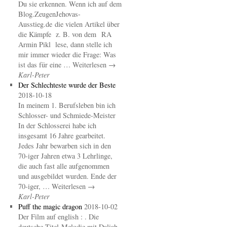
Du sie erkennen. Wenn ich auf dem
Blog.ZeugenJehovas-
Ausstieg.de die vielen Artikel über
die Kämpfe z. B. von dem RA
Armin Pikl lese, dann stelle ich
mir immer wieder die Frage: Was
ist das für eine … Weiterlesen →
Karl-Peter
Der Schlechteste wurde der Beste
2018-10-18
In meinem 1. Berufsleben bin ich
Schlosser- und Schmiede-Meister
In der Schlosserei habe ich
insgesamt 16 Jahre gearbeitet.
Jedes Jahr bewarben sich in den
70-iger Jahren etwa 3 Lehrlinge,
die auch fast alle aufgenommen
und ausgebildet wurden. Ende der
70-iger, … Weiterlesen →
Karl-Peter
Puff the magic dragon
2018-10-02
Der Film auf english : . Die
deutsche Titel-Melodie mit Daliah