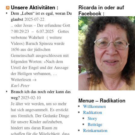
Unsere Aktivitäten :
Ricarda in oder auf
Facebook :
Dem „Leben“ ist es egal, woran Du
glaubst
2025-07-22
.. oder Jesus – Der erfundene Gott
? 00:29:23 – 6.07.2025 Gottes
verbotene Wahrheit ( weitere
Videos) Baruch Spinoza wurde
1656 aus der jüdischen
Gemeinschaft ausgeschlossen mit
folgenden Worten: »Nach dem
Urteil der Engel und der Aussage
der Heiligen verbannen, …
Weiterlesen →
Karl-Peter
Brauch ich das noch oder kann das
weg?
2025-02-10
Menue – Radikation
Je älter wir werden, um so mehr
Willkommen
hat sich angesammelt. Es erstickt
Radikation
uns förmlich. Der Gedanke Dinge
Story
für unsere Kinder aufzuheben,
Beiträge
hindert uns daran Raum zu
Reinkarnation
schaffen für die Möglichkeit, dass