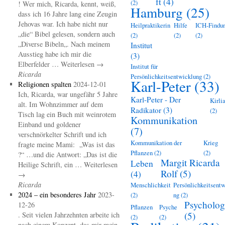
ft
(4)
(2)
! Wer mich, Ricarda, kennt, weiß,
Hamburg
(25)
dass ich 16 Jahre lang eine Zeugin
Jehovas war. Ich habe nicht nur
Heilpraktikerin
Hilfe
ICH-Findu
„die“ Bibel gelesen, sondern auch
(2)
(2)
(2)
„Diverse Bibeln„. Nach meinem
Institut
Ausstieg habe ich mir die
(3)
Elberfelder … Weiterlesen →
Institut für
Ricarda
Persönlichkeitsentwicklung
(2)
Karl-Peter
(33)
Religionen spalten
2024-12-01
Ich, Ricarda, war ungefähr 5 Jahre
Karl-Peter - Der
Kirli
alt. Im Wohnzimmer auf dem
Radikator
(3)
(2)
Tisch lag ein Buch mit weinrotem
Kommunikation
Einband und goldener
(7)
verschnörkelter Schrift und ich
Kommunikation der
Krieg
fragte meine Mami: „Was ist das
Pflanzen
(2)
(2)
?“ …und die Antwort: „Das ist die
Margit Ricarda
Leben
Heilige Schrift, ein … Weiterlesen
Rolf
(5)
(4)
→
Ricarda
Menschlichkeit
Persönlichkeitsentw
2024 – ein besonderes Jahr
2023-
(2)
ng
(2)
Psycholog
12-26
Pflanzen
Psyche
(5)
. Seit vielen Jahrzehnten arbeite ich
(2)
(2)
nach einem Konzept, das mir mein