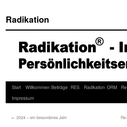
Radikation
Zum
Start
Willkommen
Beiträge
RES
Radikation
ORM
Re
Inhalt
Impressum
springen
←
2024 – ein besonderes Jahr
Re-