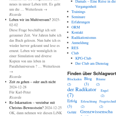
Damals – Eine Reise in die
neues in unser Leben tritt. Es geht
Vergangenheit
um die … Weiterlesen →
Trainings
Ricarda
Seminare
Leben wir im Multiversum?
2025-
Erfahrungen
02-02
ORM
Diese Frage beschäftigt ich seit
Kontakt
geraumer Zeit. Vor Jahren habe ich
Radikationismus
das Buch gelesen. Nun habe ich es
Anmeldung
wieder hervor gekramt und lese es
RES
erneut. Leben wir womöglich in
Club
einer Simulation und diverse
KPG-Club
Kopien von uns leben in
Der Club am Dienstag
Paralleluniversen ? … Weiterlesen
→
Finden über Schlagwort
Ricarda
Blog
Blockaden
Bäume
Zeit zu gehen – oder auch nicht
(3)
(2)
(2)
2024-12-28
der Radikator
Engel
Für Karl-Peter
(7)
(2)
Ricarda
Erfolg
Erleuchtung
Fragetechni
Re-Inkarnation – vereinbar mit
(3)
(2)
(2)
Christus-Bewusstsein?
2024-12-25
Grenzwissenscha
Gefühl
OK, dann nehmen wir diesen LiNK