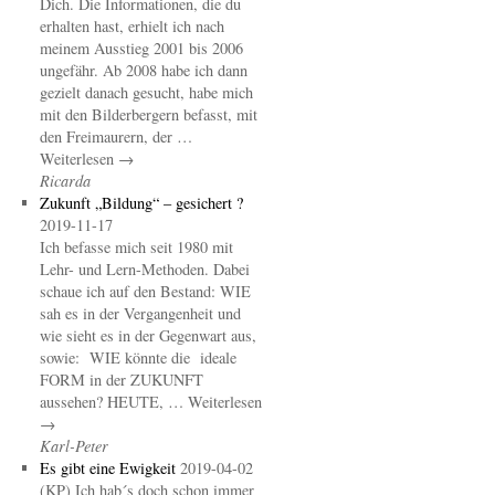
Dich. Die Informationen, die du
erhalten hast, erhielt ich nach
meinem Ausstieg 2001 bis 2006
ungefähr. Ab 2008 habe ich dann
gezielt danach gesucht, habe mich
mit den Bilderbergern befasst, mit
den Freimaurern, der …
Weiterlesen →
Ricarda
Zukunft „Bildung“ – gesichert ?
2019-11-17
Ich befasse mich seit 1980 mit
Lehr- und Lern-Methoden. Dabei
schaue ich auf den Bestand: WIE
sah es in der Vergangenheit und
wie sieht es in der Gegenwart aus,
sowie: WIE könnte die ideale
FORM in der ZUKUNFT
aussehen? HEUTE, … Weiterlesen
→
Karl-Peter
Es gibt eine Ewigkeit
2019-04-02
(KP) Ich hab´s doch schon immer