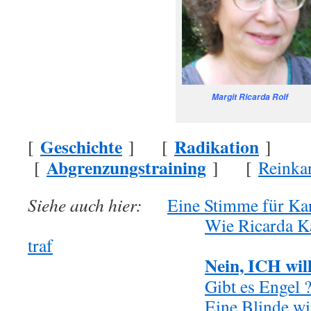
Margit Ricarda Rolf
Geschichte
Radikation
[
] [
]
Abgrenzungstraining
[
] [
Reinka
Siehe auch hier:
Eine Stimme für Kar
.
Wie Ricarda Ka
traf
Nein, ICH will
.
.
Gibt es Engel 
.
Eine Blinde wi