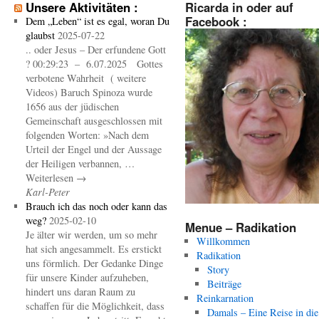
Unsere Aktivitäten :
Ricarda in oder auf
Facebook :
Dem „Leben“ ist es egal, woran Du
glaubst
2025-07-22
.. oder Jesus – Der erfundene Gott
? 00:29:23 – 6.07.2025 Gottes
verbotene Wahrheit ( weitere
Videos) Baruch Spinoza wurde
1656 aus der jüdischen
Gemeinschaft ausgeschlossen mit
folgenden Worten: »Nach dem
Urteil der Engel und der Aussage
der Heiligen verbannen, …
Weiterlesen →
Karl-Peter
Brauch ich das noch oder kann das
weg?
2025-02-10
Menue – Radikation
Je älter wir werden, um so mehr
Willkommen
hat sich angesammelt. Es erstickt
Radikation
uns förmlich. Der Gedanke Dinge
Story
für unsere Kinder aufzuheben,
Beiträge
hindert uns daran Raum zu
Reinkarnation
schaffen für die Möglichkeit, dass
Damals – Eine Reise in die