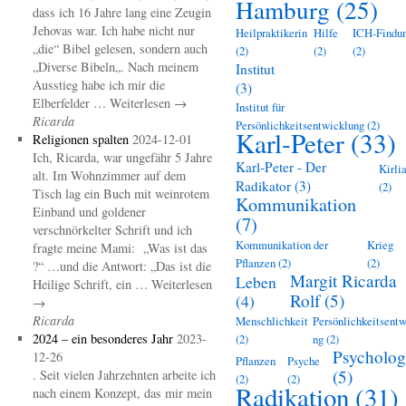
Hamburg
(25)
dass ich 16 Jahre lang eine Zeugin
Jehovas war. Ich habe nicht nur
Heilpraktikerin
Hilfe
ICH-Findu
„die“ Bibel gelesen, sondern auch
(2)
(2)
(2)
„Diverse Bibeln„. Nach meinem
Institut
Ausstieg habe ich mir die
(3)
Elberfelder … Weiterlesen →
Institut für
Ricarda
Persönlichkeitsentwicklung
(2)
Karl-Peter
(33)
Religionen spalten
2024-12-01
Ich, Ricarda, war ungefähr 5 Jahre
Karl-Peter - Der
Kirli
alt. Im Wohnzimmer auf dem
Radikator
(3)
(2)
Tisch lag ein Buch mit weinrotem
Kommunikation
Einband und goldener
(7)
verschnörkelter Schrift und ich
Kommunikation der
Krieg
fragte meine Mami: „Was ist das
Pflanzen
(2)
(2)
?“ …und die Antwort: „Das ist die
Margit Ricarda
Leben
Heilige Schrift, ein … Weiterlesen
Rolf
(5)
(4)
→
Ricarda
Menschlichkeit
Persönlichkeitsentw
2024 – ein besonderes Jahr
2023-
(2)
ng
(2)
Psycholog
12-26
Pflanzen
Psyche
(5)
. Seit vielen Jahrzehnten arbeite ich
(2)
(2)
Radikation
(31)
nach einem Konzept, das mir mein