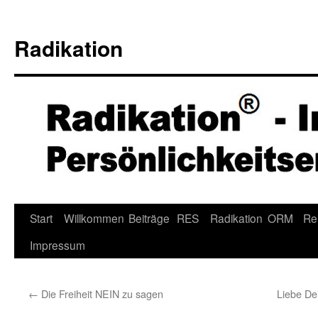
Radikation
Zum
Start
Willkommen
Beiträge
RES
Radikation
ORM
Re
Inhalt
Impressum
springen
←
Die Freiheit NEIN zu sagen
Liebe D