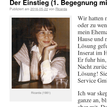
Der Einstieg (1. Begegnung mit
Publiziert am
2016-05-22
von
Ricarda
Wir hatten 
oder zu wen
mein Ehema
Hause und m
Lösung gefu
Inserat im 
Er fuhr hin,
Nacht zurüc
Lösung! Sie
Service Gm
Ich war skep
Ricarda (1981)
ganze an, bl
aber mit. D