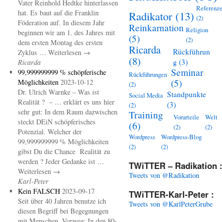
Vater Reinhold Hedtke hinterlassen
Referenz
hat. Es baut auf die Franklin
Radikator
(13)
(2)
Föderation auf. In diesem Jahr
Reinkarnation
Religion
beginnen wir am 1. des Jahres mit
(5)
(2)
dem ersten Montag des ersten
Ricarda
Rückführun
Zyklus … Weiterlesen →
(8)
g
(3)
Ricarda
Seminar
99,999999999 % schöpferische
Rückführungen
(5)
Möglichkeiten
2023-10-12
(2)
Dr. Ulrich Warnke – Was ist
Standpunkte
Social Media
Realität ? – … erklärt es uns hier
(3)
(2)
sehr gut: In dem Raum dazwischen
Training
Vorurteile
Welt
steckt DEiN schöpferisches
(6)
(2)
(2)
Potenzial. Welcher der
Wordpress
Wordpress-Blog
99,999999999 % Möglichkeiten
(2)
(2)
gibst Du die Chance Realität zu
werden ? Jeder Gedanke ist …
TWiTTER – Radikation 
Weiterlesen →
Tweets von @Radikation
Karl-Peter
Kein FALSCH
2023-09-17
TWiTTER-Karl-Peter :
Seit über 40 Jahren benutze ich
Tweets von @KarlPeterGrube
diesen Begriff bei Begegnungen
mit Menschen. Vorweg: In den 80-