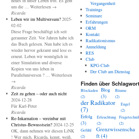
neues in unser Leben tritt. Es geht
Vergangenheit
um die … Weiterlesen →
Trainings
Ricarda
Seminare
Leben wir im Multiversum?
2025-
Erfahrungen
02-02
ORM
Diese Frage beschäftigt ich seit
Kontakt
geraumer Zeit. Vor Jahren habe ich
Radikationismus
das Buch gelesen. Nun habe ich es
Anmeldung
wieder hervor gekramt und lese es
RES
erneut. Leben wir womöglich in
Club
einer Simulation und diverse
KPG-Club
Kopien von uns leben in
Der Club am Dienstag
Paralleluniversen ? … Weiterlesen
→
Finden über Schlagwort
Ricarda
Blog
Blockaden
Bäume
Zeit zu gehen – oder auch nicht
(3)
(2)
(2)
2024-12-28
der Radikator
Engel
Für Karl-Peter
(7)
(2)
Ricarda
Erfolg
Erleuchtung
Fragetechni
Re-Inkarnation – vereinbar mit
(3)
(2)
(2)
Christus-Bewusstsein?
2024-12-25
Grenzwissenscha
Gefühl
OK, dann nehmen wir diesen LiNK
ft
(4)
(2)
! Wer mich, Ricarda, kennt, weiß,