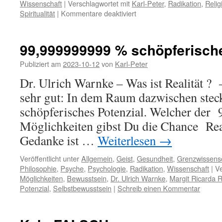
Wissenschaft
|
Verschlagwortet mit
Karl-Peter
,
Radikation
,
Relig
für
Spiritualität
|
Kommentare deaktiviert
Religionen
spalten
99,999999999 % schöpferisch
Publiziert am
2023-10-12
von
Karl-Peter
Dr. Ulrich Warnke – Was ist Realität ? 
sehr gut: In dem Raum dazwischen ste
schöpferisches Potenzial. Welcher de
Möglichkeiten gibst Du die Chance Real
Gedanke ist …
Weiterlesen
→
Veröffentlicht unter
Allgemein
,
Geist
,
Gesundheit
,
Grenzwissens
Philosophie
,
Psyche
,
Psychologie
,
Radikation
,
Wissenschaft
|
Ve
Möglichkeiten
,
Bewusstsein
,
Dr. Ulrich Warnke
,
Margit Ricarda R
Potenzial
,
Selbstbewusstsein
|
Schreib einen Kommentar