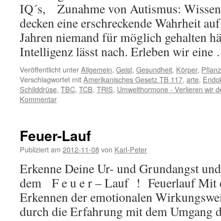
IQ´s, Zunahme von Autismus: Wissensc
decken eine erschreckende Wahrheit auf
Jahren niemand für möglich gehalten hä
Intelligenz lässt nach. Erleben wir ein
Veröffentlicht unter
Allgemein
,
Geist
,
Gesundheit
,
Körper
,
Pflan
Verschlagwortet mit
Amerikanisches Gesetz TB 117
,
arte
,
Endok
Schilddrüse
,
TBC
,
TCB
,
TRIS
,
Umwelthormone - Verlieren wir d
Kommentar
Feuer-Lauf
Publiziert am
2012-11-08
von
Karl-Peter
Erkenne Deine Ur- und Grundangst und
dem F e u e r – Lauf ! Feuerlauf Mit
Erkennen der emotionalen Wirkungsw
durch die Erfahrung mit dem Umgang 