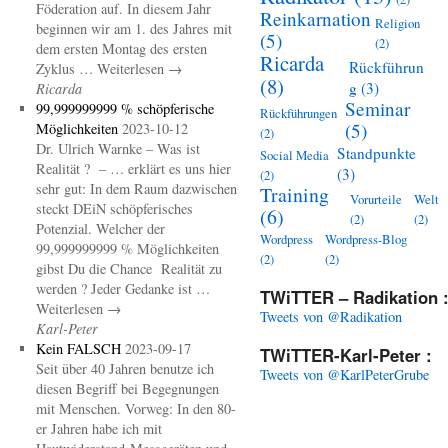
Föderation auf. In diesem Jahr
Reinkarnation
Religion
beginnen wir am 1. des Jahres mit
(5)
(2)
dem ersten Montag des ersten
Ricarda
Rückführun
Zyklus … Weiterlesen →
(8)
g
(3)
Ricarda
Seminar
99,999999999 % schöpferische
Rückführungen
(5)
Möglichkeiten
2023-10-12
(2)
Dr. Ulrich Warnke – Was ist
Standpunkte
Social Media
Realität ? – … erklärt es uns hier
(3)
(2)
sehr gut: In dem Raum dazwischen
Training
Vorurteile
Welt
steckt DEiN schöpferisches
(6)
(2)
(2)
Potenzial. Welcher der
Wordpress
Wordpress-Blog
99,999999999 % Möglichkeiten
(2)
(2)
gibst Du die Chance Realität zu
werden ? Jeder Gedanke ist …
TWiTTER – Radikation 
Weiterlesen →
Tweets von @Radikation
Karl-Peter
Kein FALSCH
2023-09-17
TWiTTER-Karl-Peter :
Seit über 40 Jahren benutze ich
Tweets von @KarlPeterGrube
diesen Begriff bei Begegnungen
mit Menschen. Vorweg: In den 80-
er Jahren habe ich mit