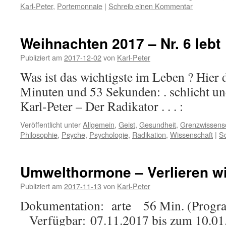
Karl-Peter
,
Portemonnaie
|
Schreib einen Kommentar
Weihnachten 2017 – Nr. 6 lebt
Publiziert am
2017-12-02
von
Karl-Peter
Was ist das wichtigste im Leben ? Hier 
Minuten und 53 Sekunden: . schlicht und
Karl-Peter – Der Radikator . . . :
Veröffentlicht unter
Allgemein
,
Geist
,
Gesundheit
,
Grenzwissens
Philosophie
,
Psyche
,
Psychologie
,
Radikation
,
Wissenschaft
|
S
Umwelthormone – Verlieren wi
Publiziert am
2017-11-13
von
Karl-Peter
Dokumentation: arte 56 Min. (Prog
Verfügbar: 07.11.2017 bis zum 10.0