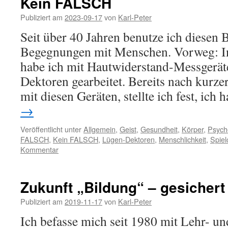
Kein FALSCH
Publiziert am
2023-09-17
von
Karl-Peter
Seit über 40 Jahren benutze ich diesen B
Begegnungen mit Menschen. Vorweg: In
habe ich mit Hautwiderstand-Messgerä
Dektoren gearbeitet. Bereits nach kurzer
mit diesen Geräten, stellte ich fest, ich
→
Veröffentlicht unter
Allgemein
,
Geist
,
Gesundheit
,
Körper
,
Psych
FALSCH
,
Kein FALSCH
,
Lügen-Dektoren
,
Menschlichkeit
,
Spiel
Kommentar
Zukunft „Bildung“ – gesichert
Publiziert am
2019-11-17
von
Karl-Peter
Ich befasse mich seit 1980 mit Lehr- 