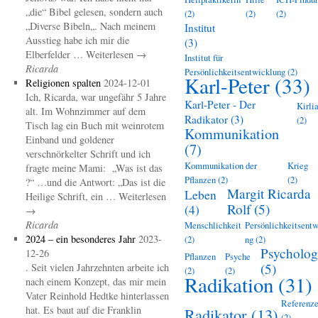
„die“ Bibel gelesen, sondern auch
(2)
(2)
(2)
„Diverse Bibeln„. Nach meinem
Institut
Ausstieg habe ich mir die
(3)
Elberfelder … Weiterlesen →
Institut für
Ricarda
Persönlichkeitsentwicklung
(2)
Karl-Peter
(33)
Religionen spalten
2024-12-01
Ich, Ricarda, war ungefähr 5 Jahre
Karl-Peter - Der
Kirli
alt. Im Wohnzimmer auf dem
Radikator
(3)
(2)
Tisch lag ein Buch mit weinrotem
Kommunikation
Einband und goldener
(7)
verschnörkelter Schrift und ich
Kommunikation der
Krieg
fragte meine Mami: „Was ist das
Pflanzen
(2)
(2)
?“ …und die Antwort: „Das ist die
Margit Ricarda
Leben
Heilige Schrift, ein … Weiterlesen
Rolf
(5)
(4)
→
Ricarda
Menschlichkeit
Persönlichkeitsentw
2024 – ein besonderes Jahr
2023-
(2)
ng
(2)
Psycholog
12-26
Pflanzen
Psyche
(5)
. Seit vielen Jahrzehnten arbeite ich
(2)
(2)
Radikation
(31)
nach einem Konzept, das mir mein
Vater Reinhold Hedtke hinterlassen
Referenz
hat. Es baut auf die Franklin
Radikator
(13)
(2)