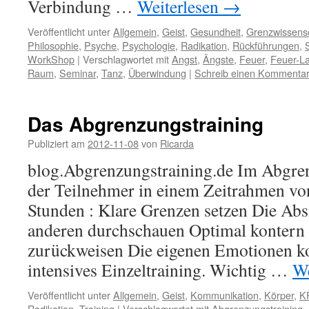
Verbindung …
Weiterlesen
→
Veröffentlicht unter
Allgemein
,
Geist
,
Gesundheit
,
Grenzwissens
Philosophie
,
Psyche
,
Psychologie
,
Radikation
,
Rückführungen
,
WorkShop
|
Verschlagwortet mit
Angst
,
Ängste
,
Feuer
,
Feuer-La
Raum
,
Seminar
,
Tanz
,
Überwindung
|
Schreib einen Kommenta
Das Abgrenzungstraining
Publiziert am
2012-11-08
von
Ricarda
blog.Abgrenzungstraining.de Im Abgren
der Teilnehmer in einem Zeitrahmen von
Stunden : Klare Grenzen setzen Die Abs
anderen durchschauen Optimal kontern
zurückweisen Die eigenen Emotionen kon
intensives Einzeltraining. Wichtig …
We
Veröffentlicht unter
Allgemein
,
Geist
,
Kommunikation
,
Körper
,
K
Radikation
,
Training
|
Verschlagwortet mit
Abgrenzungstraining
,