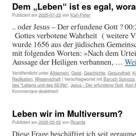
Dem „Leben“ ist es egal, wor
Publiziert am
2025-07-22
von
Karl-Peter
.. oder Jesus – Der erfundene Gott ? 
Gottes verbotene Wahrheit ( weitere V
wurde 1656 aus der jüdischen Gemeinsc
mit folgenden Worten: »Nach dem Urtei
Aussage der Heiligen verbannen, …
Wei
Veröffentlicht unter
Allgemein
,
Geist
,
Geschichte
,
Gesundheit
,
K
Radikation
,
Wissenschaft
|
Verschlagwortet mit
Baruch Spinoza
des "Lebens und des SEINs"
,
Jesus - Der erfundene Gott
,
Karl-
für
Kommentare deaktiviert
Dem
„Leben“
ist
Leben wir im Multiversum?
es
egal,
Publiziert am
2025-02-02
von
Ricarda
woran
Diese Frage beschäftigt ich seit geraume
Du