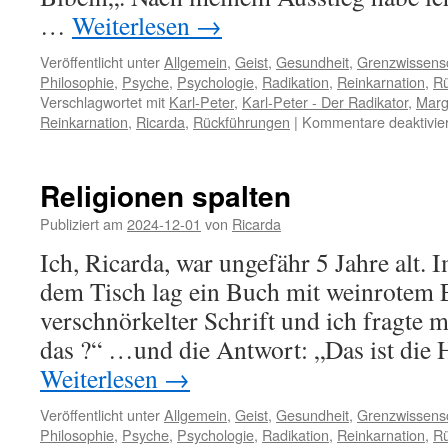
…
Weiterlesen
→
Veröffentlicht unter
Allgemein
,
Geist
,
Gesundheit
,
Grenzwissens
Philosophie
,
Psyche
,
Psychologie
,
Radikation
,
Reinkarnation
,
Rü
Verschlagwortet mit
Karl-Peter
,
Karl-Peter - Der Radikator
,
Marg
Reinkarnation
,
Ricarda
,
Rückführungen
|
Kommentare deaktivier
Religionen spalten
Publiziert am
2024-12-01
von
Ricarda
Ich, Ricarda, war ungefähr 5 Jahre alt
dem Tisch lag ein Buch mit weinrotem 
verschnörkelter Schrift und ich fragte
das ?“ …und die Antwort: „Das ist die H
Weiterlesen
→
Veröffentlicht unter
Allgemein
,
Geist
,
Gesundheit
,
Grenzwissens
Philosophie
,
Psyche
,
Psychologie
,
Radikation
,
Reinkarnation
,
Rü