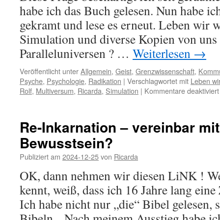
glaubst
habe ich das Buch gelesen. Nun habe ic
gekramt und lese es erneut. Leben wir 
Simulation und diverse Kopien von uns 
Paralleluniversen ? …
Weiterlesen
→
Veröffentlicht unter
Allgemein
,
Geist
,
Grenzwissenschaft
,
Kommu
Psyche
,
Psychologie
,
Radikation
|
Verschlagwortet mit
Leben wi
Rolf
,
Multiversum
,
Ricarda
,
Simulation
|
Kommentare deaktiviert
Re-Inkarnation – vereinbar mit
Bewusstsein?
Publiziert am
2024-12-25
von
Ricarda
OK, dann nehmen wir diesen LiNK ! We
kennt, weiß, dass ich 16 Jahre lang eine
Ich habe nicht nur „die“ Bibel gelesen,
Bibeln„. Nach meinem Ausstieg habe ich