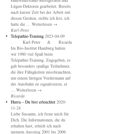
Hautwiderstand-Messgeräten und
Lügen-Dektoren gearbeitet. Bereits
nach kurzer Zeit bei der Arbeit mit
diesen Geräten, stellte ich fest, ich
hatte die … Weiterlesen →
Karl-Peter
Telepathie-Training
2023-04-09
. Karl-Peter & Ricarda
Im Bio-Institut Hamburg hatten
wir 1980 viel Spaß beim
Telepathie-Training. Zugegeben, es
gab besonders spaßige Teilnehmer,
die ihre Fähigkeiten missbrauchten,
um einem lästigen Vordermann auf
der Autobahn zu signalisieren, er
… Weiterlesen →
Ricarda
Hurra – Du bist erleuchtet
2020-
11-24
Liebe Susanne, ich freue mich für
Dich. Die Informationen, die du
erhalten hast, erhielt ich nach
meinem Ausstieg 2001 bis 2006