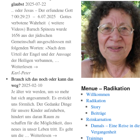
glaubst
2025-07-22
.. oder Jesus – Der erfundene Gott
? 00:29:23 – 6.07.2025 Gottes
verbotene Wahrheit ( weitere
Videos) Baruch Spinoza wurde
1656 aus der jüdischen
Gemeinschaft ausgeschlossen mit
folgenden Worten: »Nach dem
Urteil der Engel und der Aussage
der Heiligen verbannen, …
Weiterlesen →
Karl-Peter
Brauch ich das noch oder kann das
weg?
2025-02-10
Menue – Radikation
Je älter wir werden, um so mehr
Willkommen
hat sich angesammelt. Es erstickt
Radikation
uns förmlich. Der Gedanke Dinge
Story
für unsere Kinder aufzuheben,
Beiträge
hindert uns daran Raum zu
Reinkarnation
schaffen für die Möglichkeit, dass
Damals – Eine Reise in die
neues in unser Leben tritt. Es geht
Vergangenheit
um die … Weiterlesen →
Trainings