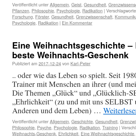
Veröffentlicht unter
Allgemein
,
Geist
,
Gesundheit
,
Grenzwissens
Pflanzen
,
Philosophie
,
Psychologie
,
Radikation
|
Verschlagworte
Forschung
,
Förster
,
Gesundheit
,
Grenzwissenschaft
,
Kommunika
Psychologie
,
Radikation
|
Ein Kommentar
Eine Weihnachtsgeschichte – 
beste Weihnachts-Geschenk
Publiziert am
2017-12-24
von
Karl-Peter
.. oder wie das Leben so spielt. Seit 1980
Trainer mit Menschen an ihrer (und mei
Die Themen „Glück“ und „Glücklich-S
„Ehrlichkeit“ (zu und mit uns SELBST 
Anderen und dem Leben) …
Weiterles
Veröffentlicht unter
Allgemein
,
Geschichte
,
Gesundheit
,
Grenzwi
Philosophie
,
Psyche
,
Psychologie
,
Radikation
,
Training
|
Verschl
Weihnachts-Geschenk
,
Ehrlichkeit
,
Eine Weihnachtsgeschichte