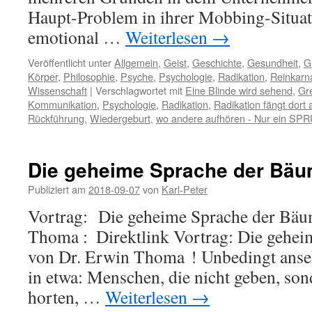
Haupt-Problem in ihrer Mobbing-Situati
emotional …
Weiterlesen
→
Veröffentlicht unter
Allgemein
,
Geist
,
Geschichte
,
Gesundheit
,
G
Körper
,
Philosophie
,
Psyche
,
Psychologie
,
Radikation
,
Reinkarn
Wissenschaft
|
Verschlagwortet mit
Eine Blinde wird sehend
,
Gr
Kommunikation
,
Psychologie
,
Radikation
,
Radikation fängt dort 
Rückführung
,
Wiedergeburt
,
wo andere aufhören - Nur ein SP
Die geheime Sprache der Bä
Publiziert am
2018-09-07
von
Karl-Peter
Vortrag: Die geheime Sprache der Bäu
Thoma : Direktlink Vortrag: Die gehe
von Dr. Erwin Thoma ! Unbedingt anseh
in etwa: Menschen, die nicht geben, so
horten, …
Weiterlesen
→