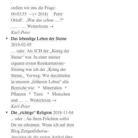
.
stellen wir uns die Frage:
00:03:33 – (~ 2018) Peter
Orloff: „War das schon … ?“
….. . … Weiterlesen →
Karl-Peter
Das lebendige Leben der Steine
2019-02-05
… oder: Als ICH der „König der
Steine“ war. In einer meiner
eigenen ersten Reinkarnations-
Sitzung war ich der „König der
Steine„. Vorweg: Wir durchliefen
in unseren „früheren Leben“ alle
Bereiche wie: * Mineralien *
Pflanzen * Tiere * Menschen
und … … Weiterlesen →
Karl-Peter
Die „richtige“ Religion
2018-11-04
.. oder : An ihren Früchten sollst
Du sie erkennen. Wenn ich auf dem
Blog.ZeugenJehovas-
Ausstieg.de die vielen Artikel über