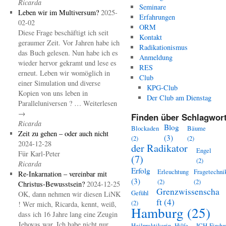
Ricarda
Seminare
Leben wir im Multiversum?
2025-
Erfahrungen
02-02
ORM
Diese Frage beschäftigt ich seit
Kontakt
geraumer Zeit. Vor Jahren habe ich
Radikationismus
das Buch gelesen. Nun habe ich es
Anmeldung
wieder hervor gekramt und lese es
RES
erneut. Leben wir womöglich in
Club
einer Simulation und diverse
KPG-Club
Kopien von uns leben in
Der Club am Dienstag
Paralleluniversen ? … Weiterlesen
→
Finden über Schlagwort
Ricarda
Blog
Blockaden
Bäume
Zeit zu gehen – oder auch nicht
(3)
(2)
(2)
2024-12-28
der Radikator
Engel
Für Karl-Peter
(7)
(2)
Ricarda
Erfolg
Erleuchtung
Fragetechni
Re-Inkarnation – vereinbar mit
(3)
(2)
(2)
Christus-Bewusstsein?
2024-12-25
Grenzwissenscha
Gefühl
OK, dann nehmen wir diesen LiNK
ft
(4)
(2)
! Wer mich, Ricarda, kennt, weiß,
Hamburg
(25)
dass ich 16 Jahre lang eine Zeugin
Jehovas war. Ich habe nicht nur
Heilpraktikerin
Hilfe
ICH-Findu