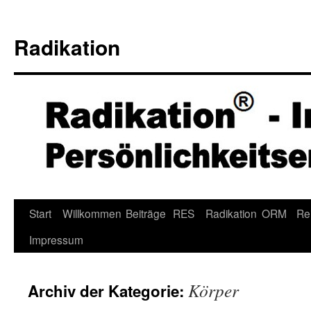
Radikation
Zum
Start
Willkommen
Beiträge
RES
Radikation
ORM
Re
Inhalt
Impressum
springen
Körper
Archiv der Kategorie: