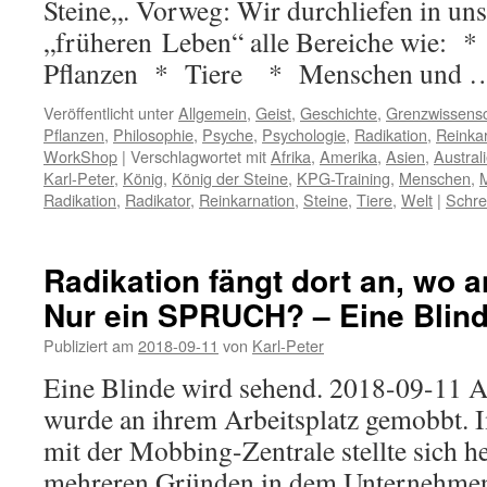
Steine„. Vorweg: Wir durchliefen in un
„früheren Leben“ alle Bereiche wie: 
Pflanzen * Tiere * Menschen und
Veröffentlicht unter
Allgemein
,
Geist
,
Geschichte
,
Grenzwissensc
Pflanzen
,
Philosophie
,
Psyche
,
Psychologie
,
Radikation
,
Reinka
WorkShop
|
Verschlagwortet mit
Afrika
,
Amerika
,
Asien
,
Austral
Karl-Peter
,
König
,
König der Steine
,
KPG-Training
,
Menschen
,
M
Radikation
,
Radikator
,
Reinkarnation
,
Steine
,
Tiere
,
Welt
|
Schre
Radikation fängt dort an, wo 
Nur ein SPRUCH? – Eine Blind
Publiziert am
2018-09-11
von
Karl-Peter
Eine Blinde wird sehend. 2018-09-11 A
wurde an ihrem Arbeitsplatz gemobbt. 
mit der Mobbing-Zentrale stellte sich he
mehreren Gründen in dem Unternehmen 