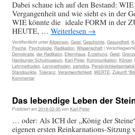
Dabei schaue ich auf den Bestand: WIE 
Vergangenheit und wie sieht es in der 
WIE könnte die ideale FORM in der 
HEUTE, …
Weiterlesen
→
Veröffentlicht unter
Allgemein
,
Geist
,
Geschichte
,
Gesundheit
,
K
Psyche
,
Psychologie
,
Radikation
,
Wissenschaft
|
Verschlagworte
Demokratie
,
der Radikator
,
Elternhaus
,
Erziehung
,
Geist
,
Grenzw
Hamburger Schulmuseum
,
Karl-Peter
,
Kommunikation
,
Körper
,
Lehrmethoden
,
Lernmethoden
,
parteilos
,
Persönlichkeitsentwick
Standpunkte
,
Toleranz
,
Verantwortlichkeit
,
WERTE
,
Zukunft "Bil
Kommentar
Das lebendige Leben der Stei
Publiziert am
2019-02-05
von
Karl-Peter
… oder: Als ICH der „König der Steine“
eigenen ersten Reinkarnations-Sitzung 