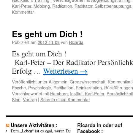
Karl-Peter
,
Mobbing
,
Radikation
,
Radikator
,
Selbstbehauptungs
Kommentar
Es geht um Dich !
Publiziert am
2012-11-08
von
Ricarda
Es geht um 
Karl-Peter – Der Radikator Persönlich
Erfolg …
Weiterlesen
→
Veröffentlicht unter
Allgemein
,
Grenzwissenschaft
,
Kommunikati
Psyche
,
Psychologie
,
Radikation
,
Reinkarnation
,
Rückführungen
Verschlagwortet mit
Hamburg
,
Institut
,
Karl-Peter
,
Persönlichkei
Sinn
,
Vortrag
|
Schreib einen Kommentar
Unsere Aktivitäten :
Ricarda in oder auf
Facebook :
Dem „Leben“ ist es egal, woran Du