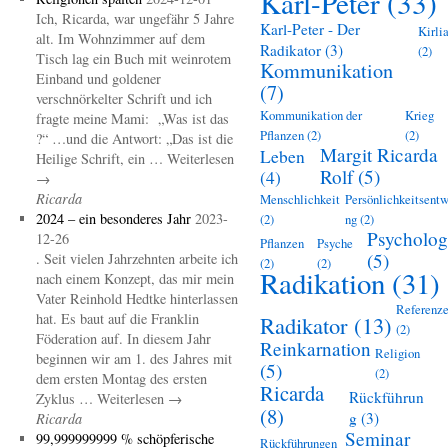
Karl-Peter
(33)
Ich, Ricarda, war ungefähr 5 Jahre
Karl-Peter - Der
Kirli
alt. Im Wohnzimmer auf dem
Radikator
(3)
(2)
Tisch lag ein Buch mit weinrotem
Kommunikation
Einband und goldener
(7)
verschnörkelter Schrift und ich
Kommunikation der
Krieg
fragte meine Mami: „Was ist das
Pflanzen
(2)
(2)
?“ …und die Antwort: „Das ist die
Margit Ricarda
Leben
Heilige Schrift, ein … Weiterlesen
Rolf
(5)
(4)
→
Ricarda
Menschlichkeit
Persönlichkeitsentw
2024 – ein besonderes Jahr
2023-
(2)
ng
(2)
Psycholog
12-26
Pflanzen
Psyche
(5)
. Seit vielen Jahrzehnten arbeite ich
(2)
(2)
Radikation
(31)
nach einem Konzept, das mir mein
Vater Reinhold Hedtke hinterlassen
Referenz
hat. Es baut auf die Franklin
Radikator
(13)
(2)
Föderation auf. In diesem Jahr
Reinkarnation
Religion
beginnen wir am 1. des Jahres mit
(5)
(2)
dem ersten Montag des ersten
Ricarda
Rückführun
Zyklus … Weiterlesen →
(8)
g
(3)
Ricarda
Seminar
99,999999999 % schöpferische
Rückführungen