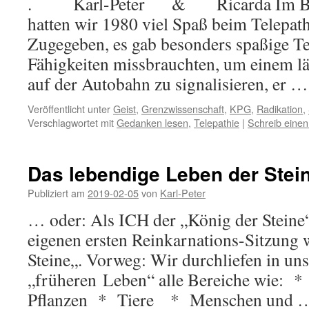
. Karl-Peter & Ricarda Im Bio-
hatten wir 1980 viel Spaß beim Telepath
Zugegeben, es gab besonders spaßige Te
Fähigkeiten missbrauchten, um einem l
auf der Autobahn zu signalisieren, er 
Veröffentlicht unter
Geist
,
Grenzwissenschaft
,
KPG
,
Radikation
,
Verschlagwortet mit
Gedanken lesen
,
Telepathie
|
Schreib eine
Das lebendige Leben der Stei
Publiziert am
2019-02-05
von
Karl-Peter
… oder: Als ICH der „König der Steine“
eigenen ersten Reinkarnations-Sitzung 
Steine„. Vorweg: Wir durchliefen in un
„früheren Leben“ alle Bereiche wie: 
Pflanzen * Tiere * Menschen und