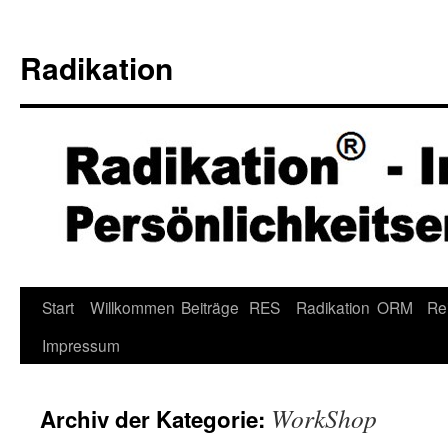
Radikation
Zum
Start
Willkommen
Beiträge
RES
Radikation
ORM
Re
Inhalt
Impressum
springen
WorkShop
Archiv der Kategorie: