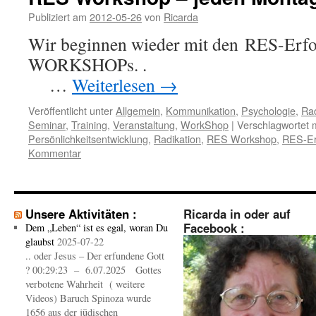
Publiziert am
2012-05-26
von
Ricarda
Wir beginnen wieder mit den RES-Erfo
WORKSHO
…
Weiterlesen
→
Veröffentlicht unter
Allgemein
,
Kommunikation
,
Psychologie
,
Rad
Seminar
,
Training
,
Veranstaltung
,
WorkShop
|
Verschlagwortet m
Persönlichkeitsentwicklung
,
Radikation
,
RES Workshop
,
RES-Er
Kommentar
Unsere Aktivitäten :
Ricarda in oder auf
Facebook :
Dem „Leben“ ist es egal, woran Du
glaubst
2025-07-22
.. oder Jesus – Der erfundene Gott
? 00:29:23 – 6.07.2025 Gottes
verbotene Wahrheit ( weitere
Videos) Baruch Spinoza wurde
1656 aus der jüdischen