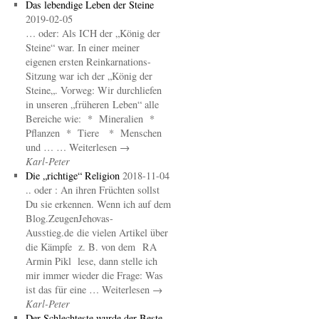
Das lebendige Leben der Steine
2019-02-05
… oder: Als ICH der „König der
Steine“ war. In einer meiner
eigenen ersten Reinkarnations-
Sitzung war ich der „König der
Steine„. Vorweg: Wir durchliefen
in unseren „früheren Leben“ alle
Bereiche wie: * Mineralien *
Pflanzen * Tiere * Menschen
und … … Weiterlesen →
Karl-Peter
Die „richtige“ Religion
2018-11-04
.. oder : An ihren Früchten sollst
Du sie erkennen. Wenn ich auf dem
Blog.ZeugenJehovas-
Ausstieg.de die vielen Artikel über
die Kämpfe z. B. von dem RA
Armin Pikl lese, dann stelle ich
mir immer wieder die Frage: Was
ist das für eine … Weiterlesen →
Karl-Peter
Der Schlechteste wurde der Beste