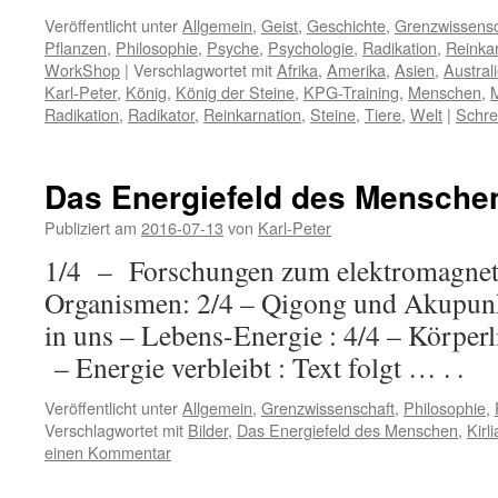
Veröffentlicht unter
Allgemein
,
Geist
,
Geschichte
,
Grenzwissensc
Pflanzen
,
Philosophie
,
Psyche
,
Psychologie
,
Radikation
,
Reinka
WorkShop
|
Verschlagwortet mit
Afrika
,
Amerika
,
Asien
,
Austral
Karl-Peter
,
König
,
König der Steine
,
KPG-Training
,
Menschen
,
M
Radikation
,
Radikator
,
Reinkarnation
,
Steine
,
Tiere
,
Welt
|
Schre
Das Energiefeld des Mensche
Publiziert am
2016-07-13
von
Karl-Peter
1/4 – Forschungen zum elektromagneti
Organismen: 2/4 – Qigong und Akupunkt
in uns – Lebens-Energie : 4/4 – Körperli
– Energie verbleibt : Text folgt … . .
Veröffentlicht unter
Allgemein
,
Grenzwissenschaft
,
Philosophie
,
Verschlagwortet mit
Bilder
,
Das Energiefeld des Menschen
,
Kirl
einen Kommentar