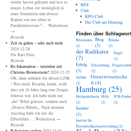
wieder hervor gekramt und lese es
RES
erneut. Leben wir womöglich in
Club
einer Simulation und diverse
KPG-Club
Kopien von uns leben in
Der Club am Dienstag
Paralleluniversen ? … Weiterlesen
→
Finden über Schlagwort
Ricarda
Blog
Blockaden
Bäume
Zeit zu gehen – oder auch nicht
(3)
(2)
(2)
2024-12-28
der Radikator
Engel
Für Karl-Peter
(7)
(2)
Ricarda
Erfolg
Erleuchtung
Fragetechni
Re-Inkarnation – vereinbar mit
(3)
(2)
(2)
Christus-Bewusstsein?
2024-12-25
Grenzwissenscha
Gefühl
OK, dann nehmen wir diesen LiNK
ft
(4)
(2)
! Wer mich, Ricarda, kennt, weiß,
Hamburg
(25)
dass ich 16 Jahre lang eine Zeugin
Jehovas war. Ich habe nicht nur
Heilpraktikerin
Hilfe
ICH-Findu
„die“ Bibel gelesen, sondern auch
(2)
(2)
(2)
„Diverse Bibeln„. Nach meinem
Institut
Ausstieg habe ich mir die
(3)
Elberfelder … Weiterlesen →
Institut für
Ricarda
Persönlichkeitsentwicklung
(2)
Religionen spalten
2024-12-01