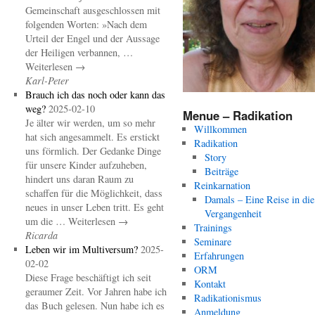
Gemeinschaft ausgeschlossen mit
folgenden Worten: »Nach dem
Urteil der Engel und der Aussage
der Heiligen verbannen, …
Weiterlesen →
Karl-Peter
Brauch ich das noch oder kann das
weg?
2025-02-10
Menue – Radikation
Je älter wir werden, um so mehr
Willkommen
hat sich angesammelt. Es erstickt
Radikation
uns förmlich. Der Gedanke Dinge
Story
für unsere Kinder aufzuheben,
Beiträge
hindert uns daran Raum zu
Reinkarnation
schaffen für die Möglichkeit, dass
Damals – Eine Reise in die
neues in unser Leben tritt. Es geht
Vergangenheit
um die … Weiterlesen →
Trainings
Ricarda
Seminare
Leben wir im Multiversum?
2025-
Erfahrungen
02-02
ORM
Diese Frage beschäftigt ich seit
Kontakt
geraumer Zeit. Vor Jahren habe ich
Radikationismus
das Buch gelesen. Nun habe ich es
Anmeldung