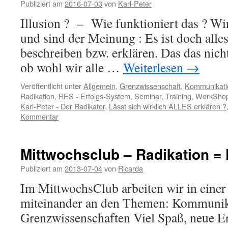
Publiziert am
2016-07-03
von
Karl-Peter
Illusion ? – Wie funktioniert das ? Wir
und sind der Meinung : Es ist doch alles 
beschreiben bzw. erklären. Das das nicht
ob wohl wir alle …
Weiterlesen
→
Veröffentlicht unter
Allgemein
,
Grenzwissenschaft
,
Kommunikati
Radikation
,
RES - Erfolgs-System
,
Seminar
,
Training
,
WorkSho
Karl-Peter - Der Radikator
,
Lässt sich wirklich ALLES erklären ?
Kommentar
Mittwochsclub – Radikation =
Publiziert am
2013-07-04
von
Ricarda
Im MittwochsClub arbeiten wir in einer
miteinander an den Themen: Kommunik
Grenzwissenschaften Viel Spaß, neue Er