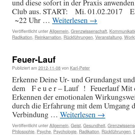
und diese sofort in der Praxis anwenden
Club aus. START: Mi. 01.02.2017 Ei
~22 Uhr …
Weiterlesen
→
Veröffentlicht unter
Allgemein
,
Grenzwissenschaft
,
Kommunikati
Radikation
,
Reinkarnation
,
Rückführungen
,
Veranstaltung
,
Work
Feuer-Lauf
Publiziert am
2012-11-08
von
Karl-Peter
Erkenne Deine Ur- und Grundangst und
dem F e u e r – Lauf ! Feuerlauf Mit
Erkennen der emotionalen Wirkungsw
durch die Erfahrung mit dem Umgang 
Verbindung …
Weiterlesen
→
Veröffentlicht unter
Allgemein
,
Geist
,
Gesundheit
,
Grenzwissens
Philosophie
,
Psyche
,
Psychologie
,
Radikation
,
Rückführungen
,