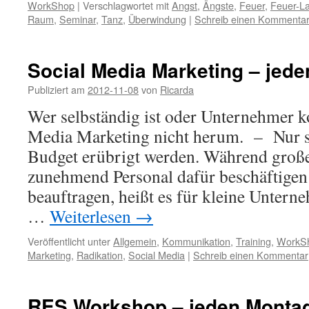
WorkShop
|
Verschlagwortet mit
Angst
,
Ängste
,
Feuer
,
Feuer-La
Raum
,
Seminar
,
Tanz
,
Überwindung
|
Schreib einen Kommenta
Social Media Marketing – jede
Publiziert am
2012-11-08
von
Ricarda
Wer selbständig ist oder Unternehmer 
Media Marketing nicht herum. – Nur se
Budget erübrigt werden. Während gro
zunehmend Personal dafür beschäftigen
beauftragen, heißt es für kleine Untern
…
Weiterlesen
→
Veröffentlicht unter
Allgemein
,
Kommunikation
,
Training
,
WorkS
Marketing
,
Radikation
,
Social Media
|
Schreib einen Kommentar
RES Workshop – jeden Montag