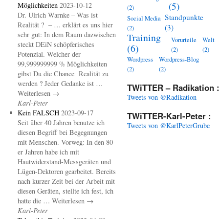
(5)
Möglichkeiten
2023-10-12
(2)
Dr. Ulrich Warnke – Was ist
Standpunkte
Social Media
Realität ? – … erklärt es uns hier
(3)
(2)
sehr gut: In dem Raum dazwischen
Training
Vorurteile
Welt
steckt DEiN schöpferisches
(6)
(2)
(2)
Potenzial. Welcher der
Wordpress
Wordpress-Blog
99,999999999 % Möglichkeiten
(2)
(2)
gibst Du die Chance Realität zu
werden ? Jeder Gedanke ist …
TWiTTER – Radikation 
Weiterlesen →
Tweets von @Radikation
Karl-Peter
Kein FALSCH
2023-09-17
TWiTTER-Karl-Peter :
Seit über 40 Jahren benutze ich
Tweets von @KarlPeterGrube
diesen Begriff bei Begegnungen
mit Menschen. Vorweg: In den 80-
er Jahren habe ich mit
Hautwiderstand-Messgeräten und
Lügen-Dektoren gearbeitet. Bereits
nach kurzer Zeit bei der Arbeit mit
diesen Geräten, stellte ich fest, ich
hatte die … Weiterlesen →
Karl-Peter