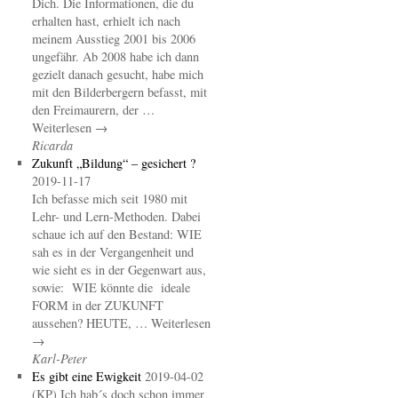
Dich. Die Informationen, die du
erhalten hast, erhielt ich nach
meinem Ausstieg 2001 bis 2006
ungefähr. Ab 2008 habe ich dann
gezielt danach gesucht, habe mich
mit den Bilderbergern befasst, mit
den Freimaurern, der …
Weiterlesen →
Ricarda
Zukunft „Bildung“ – gesichert ?
2019-11-17
Ich befasse mich seit 1980 mit
Lehr- und Lern-Methoden. Dabei
schaue ich auf den Bestand: WIE
sah es in der Vergangenheit und
wie sieht es in der Gegenwart aus,
sowie: WIE könnte die ideale
FORM in der ZUKUNFT
aussehen? HEUTE, … Weiterlesen
→
Karl-Peter
Es gibt eine Ewigkeit
2019-04-02
(KP) Ich hab´s doch schon immer