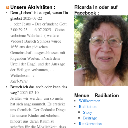
Unsere Aktivitäten :
Ricarda in oder auf
Facebook :
Dem „Leben“ ist es egal, woran Du
glaubst
2025-07-22
.. oder Jesus – Der erfundene Gott
? 00:29:23 – 6.07.2025 Gottes
verbotene Wahrheit ( weitere
Videos) Baruch Spinoza wurde
1656 aus der jüdischen
Gemeinschaft ausgeschlossen mit
folgenden Worten: »Nach dem
Urteil der Engel und der Aussage
der Heiligen verbannen, …
Weiterlesen →
Karl-Peter
Brauch ich das noch oder kann das
weg?
2025-02-10
Menue – Radikation
Je älter wir werden, um so mehr
Willkommen
hat sich angesammelt. Es erstickt
Radikation
uns förmlich. Der Gedanke Dinge
Story
für unsere Kinder aufzuheben,
Beiträge
hindert uns daran Raum zu
Reinkarnation
schaffen für die Möglichkeit, dass