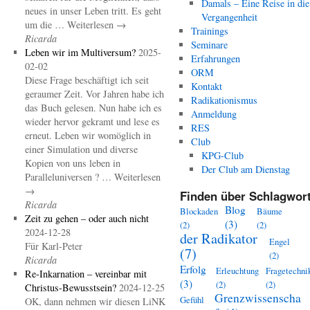
Damals – Eine Reise in die
neues in unser Leben tritt. Es geht
Vergangenheit
um die … Weiterlesen →
Trainings
Ricarda
Seminare
Leben wir im Multiversum?
2025-
Erfahrungen
02-02
ORM
Diese Frage beschäftigt ich seit
Kontakt
geraumer Zeit. Vor Jahren habe ich
Radikationismus
das Buch gelesen. Nun habe ich es
Anmeldung
wieder hervor gekramt und lese es
RES
erneut. Leben wir womöglich in
Club
einer Simulation und diverse
KPG-Club
Kopien von uns leben in
Der Club am Dienstag
Paralleluniversen ? … Weiterlesen
→
Finden über Schlagwort
Ricarda
Blog
Blockaden
Bäume
Zeit zu gehen – oder auch nicht
(3)
(2)
(2)
2024-12-28
der Radikator
Engel
Für Karl-Peter
(7)
(2)
Ricarda
Erfolg
Erleuchtung
Fragetechni
Re-Inkarnation – vereinbar mit
(3)
(2)
(2)
Christus-Bewusstsein?
2024-12-25
Grenzwissenscha
Gefühl
OK, dann nehmen wir diesen LiNK