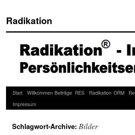
Radikation
Zum
Start
Willkommen
Beiträge
RES
Radikation
ORM
Re
Inhalt
Impressum
springen
Bilder
Schlagwort-Archive: