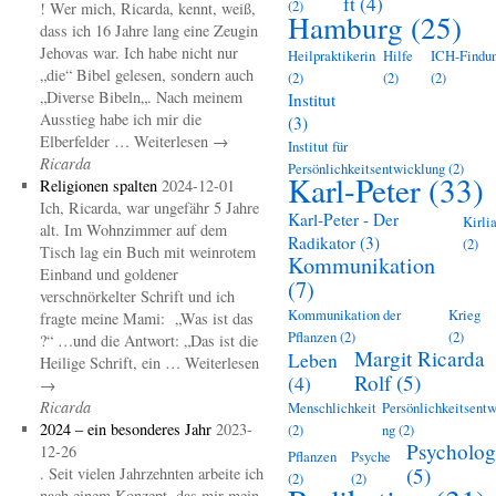
ft
(4)
(2)
! Wer mich, Ricarda, kennt, weiß,
Hamburg
(25)
dass ich 16 Jahre lang eine Zeugin
Jehovas war. Ich habe nicht nur
Heilpraktikerin
Hilfe
ICH-Findu
„die“ Bibel gelesen, sondern auch
(2)
(2)
(2)
„Diverse Bibeln„. Nach meinem
Institut
Ausstieg habe ich mir die
(3)
Elberfelder … Weiterlesen →
Institut für
Ricarda
Persönlichkeitsentwicklung
(2)
Karl-Peter
(33)
Religionen spalten
2024-12-01
Ich, Ricarda, war ungefähr 5 Jahre
Karl-Peter - Der
Kirli
alt. Im Wohnzimmer auf dem
Radikator
(3)
(2)
Tisch lag ein Buch mit weinrotem
Kommunikation
Einband und goldener
(7)
verschnörkelter Schrift und ich
Kommunikation der
Krieg
fragte meine Mami: „Was ist das
Pflanzen
(2)
(2)
?“ …und die Antwort: „Das ist die
Margit Ricarda
Leben
Heilige Schrift, ein … Weiterlesen
Rolf
(5)
(4)
→
Ricarda
Menschlichkeit
Persönlichkeitsentw
2024 – ein besonderes Jahr
2023-
(2)
ng
(2)
Psycholog
12-26
Pflanzen
Psyche
(5)
. Seit vielen Jahrzehnten arbeite ich
(2)
(2)
nach einem Konzept, das mir mein