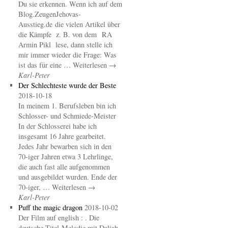
Du sie erkennen. Wenn ich auf dem
Blog.ZeugenJehovas-
Ausstieg.de die vielen Artikel über
die Kämpfe z. B. von dem RA
Armin Pikl lese, dann stelle ich
mir immer wieder die Frage: Was
ist das für eine … Weiterlesen →
Karl-Peter
Der Schlechteste wurde der Beste
2018-10-18
In meinem 1. Berufsleben bin ich
Schlosser- und Schmiede-Meister
In der Schlosserei habe ich
insgesamt 16 Jahre gearbeitet.
Jedes Jahr bewarben sich in den
70-iger Jahren etwa 3 Lehrlinge,
die auch fast alle aufgenommen
und ausgebildet wurden. Ende der
70-iger, … Weiterlesen →
Karl-Peter
Puff the magic dragon
2018-10-02
Der Film auf english : . Die
deutsche Titel-Melodie mit Daliah