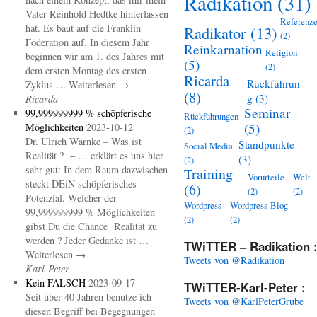
Radikation
(31)
Vater Reinhold Hedtke hinterlassen
Referenz
hat. Es baut auf die Franklin
Radikator
(13)
(2)
Föderation auf. In diesem Jahr
Reinkarnation
Religion
beginnen wir am 1. des Jahres mit
(5)
(2)
dem ersten Montag des ersten
Ricarda
Rückführun
Zyklus … Weiterlesen →
(8)
g
(3)
Ricarda
Seminar
99,999999999 % schöpferische
Rückführungen
(5)
Möglichkeiten
2023-10-12
(2)
Dr. Ulrich Warnke – Was ist
Standpunkte
Social Media
Realität ? – … erklärt es uns hier
(3)
(2)
sehr gut: In dem Raum dazwischen
Training
Vorurteile
Welt
steckt DEiN schöpferisches
(6)
(2)
(2)
Potenzial. Welcher der
Wordpress
Wordpress-Blog
99,999999999 % Möglichkeiten
(2)
(2)
gibst Du die Chance Realität zu
werden ? Jeder Gedanke ist …
TWiTTER – Radikation 
Weiterlesen →
Tweets von @Radikation
Karl-Peter
Kein FALSCH
2023-09-17
TWiTTER-Karl-Peter :
Seit über 40 Jahren benutze ich
Tweets von @KarlPeterGrube
diesen Begriff bei Begegnungen